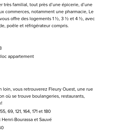
r très familial, tout près d’une épicerie, d’une
eux commerces, notamment une pharmacie, Le
vous offre des logements 1 ½, 3 ½ et 4 ½, avec
e, poêle et réfrigérateur compris.
3
loc appartement
 loin, vous retrouverez Fleury Ouest, une rue
ion où se trouve boulangeries, restaurants,
e!
55, 69, 121, 164, 171 et 180
:
Henri-Bourassa et Sauvé
40