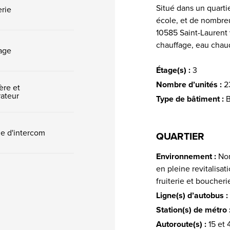
Situé dans un quartie
rie
école, et de nombr
10585 Saint-Laurent 
chauffage, eau chaud
age
Étage(s) :
3
Nombre d’unités :
2
ère et
rateur
Type de bâtiment :
B
e d'intercom
QUARTIER
Environnement :
Non
en pleine revitalisat
fruiterie et boucheri
Ligne(s) d’autobus :
Station(s) de métro 
Autoroute(s) :
15 et 