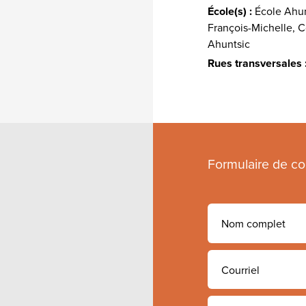
École(s) :
École Ahun
François-Michelle, 
Ahuntsic
Rues transversales 
Formulaire de co
Nom
complet
E-
mail
Sujet