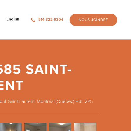
English
514-322-9304
NOUS JOINDRE
585 SAINT-
ENT
oul. Saint-Laurent, Montréal (Québec) H3L 2P5