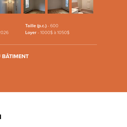
Taille (p.c.)
-
600
2026
Loyer
-
1000$ à 1050$
 BÂTIMENT
N