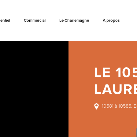
entiel
Commercial
Le Charlemagne
À propos
LE 10
LAUR
10581 à 10585, B